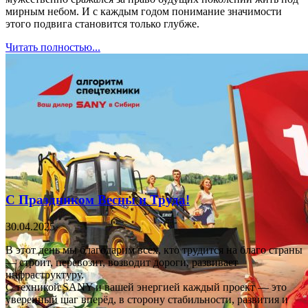
мирным небом. И с каждым годом понимание значимости
этого подвига становится только глубже.
Читать полностью...
С Праздником Весны и Труда!
30.04.2025
В этот день мы благодарим всех, кто трудится на благо страны
— строит, перевозит, возводит дороги, развивает
инфраструктуру.
С техникой SANY и вашей энергией каждый проект — это
уверенный шаг вперёд, в сторону стабильности, развития и