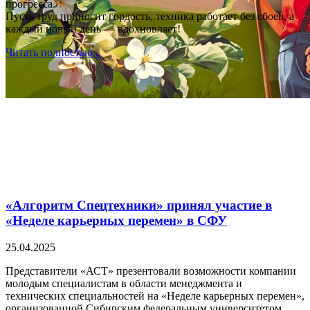
прогресса.
Пусть труд приносит гордость, техника работает без сбоев, а
каждый новый день — вдохновляет!
Читать полностью...
«Алгоритм Спецтехники» принял участие в
«Неделе карьерных перемен» в СФУ
25.04.2025
Представители «АСТ» презентовали возможности компании
молодым специалистам в области менеджмента и
технических специальностей на «Неделе карьерных перемен»,
организованной Сибирским федеральным университетом.